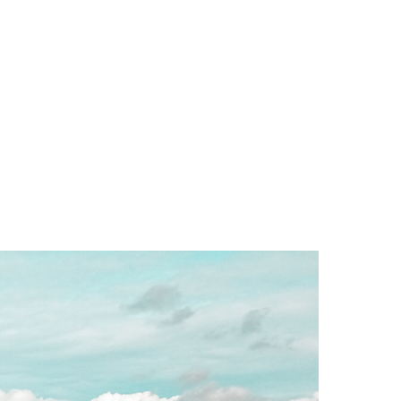
A ESCOLA
CURSOS
GALERIA
FAQ
CONTACTOS
INÍCIO
»
NOTÍCIAS
»
RENASCER CARREGAL