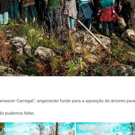
“Renascer Carregal”, angariando fundo para a aquisição de árvores para
ão pudemos faltar.